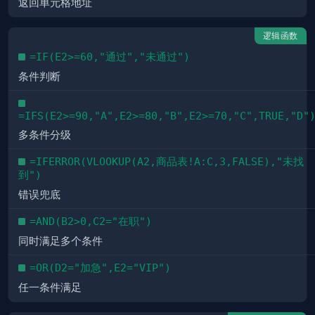
返回单元格地址
逻辑函数
=IF(E2>=60,"通过","未通过")
条件判断
=IFS(E2>=90,"A",E2>=80,"B",E2>=70,"C",TRUE,"D"
多条件分级
=IFERROR(VLOOKUP(A2,商品表!A:C,3,FALSE),"未找
到")
错误兜底
=AND(B2>0,C2="在职")
同时满足多个条件
=OR(D2="加急",E2="VIP")
任一条件满足