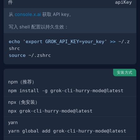
件
apiKey
从
console.x.ai
获取 API key。
写入 shell 配置以持久生效：
echo
'export GROK_API_KEY=your_key'
>>
 ~/.z
source
安装方式
npm（推荐）
npm install -g grok-cli-hurry-mode@latest
npx（免安装）
npx grok-cli-hurry-mode@latest
yarn
yarn global add grok-cli-hurry-mode@latest