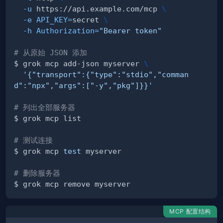
-u
 https://api.example.com/mcp 
\
-e
API_KEY
=
secret 
\
-h
Authorization
=
"Bearer token"
# 从原始 JSON 添加
$ grok mcp add-json myserver 
\
'{"transport":{"type":"stdio","comman
d":"npx","args":["-y","pkg"]}}'
# 列出全部服务器
# 测试连接
$ grok mcp 
test
# 删除服务器
MCP 配置结构