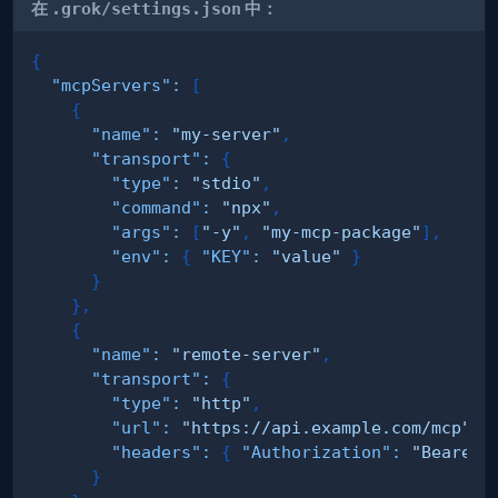
在
.grok/settings.json
中：
{
"mcpServers"
:
[
{
"name"
:
"my-server"
,
"transport"
:
{
"type"
:
"stdio"
,
"command"
:
"npx"
,
"args"
:
[
"-y"
,
"my-mcp-package"
]
,
"env"
:
{
"KEY"
:
"value"
}
}
}
,
{
"name"
:
"remote-server"
,
"transport"
:
{
"type"
:
"http"
,
"url"
:
"https://api.example.com/mcp"
,
"headers"
:
{
"Authorization"
:
"Bearer 
}