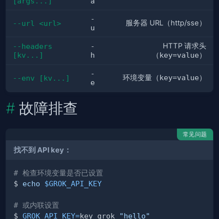
[args...]
a
-
服务器 URL（http/sse）
--url <url>
u
HTTP 请求头
--headers 
-
[kv...]
h
（
key=value
）
-
环境变量（
key=value
）
--env [kv...]
e
故障排查
常见问题
找不到 API key：
# 检查环境变量是否已设置
$ 
echo
$GROK_API_KEY
# 或内联设置
$ 
GROK_API_KEY
=
key grok 
"hello"