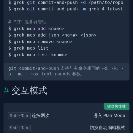
$ grok 
git
 commit-and-push 
-d
$ grok 
git
 commit-and-push 
-m
# MCP 服务器管理
$ grok mcp 
add
<
name
>
$ grok mcp add-json 
<
name
>
<
json
>
$ grok mcp remove 
<
name
>
$ grok mcp 
test
<
name
>
git commit-and-push
支持与主命令相同的
-d
、
-k
、
-
u
、
-m
、
--max-tool-rounds
参数。
交互模式
键盘快捷键
进入 Plan Mode
连按两次
Shift+Tab
切换自动编辑模式
Shift+Tab