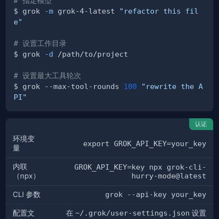
# 指定模型
$ grok 
-m
 grok-4-latest 
"refactor this fil
e"
# 设置工作目录
$ grok 
-d
# 设置最大工具轮次
$ grok --max-tool-rounds 
100
"rewrite the A
PI"
认证
环境变
export GROK_API_KEY=your_key
量
内联
GROK_API_KEY=key npx grok-cli-
（npx）
hurry-mode@latest
CLI 参数
grok --api-key your_key
配置文
在
~/.grok/user-settings.json
设置