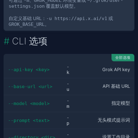
可通过
-m
、
GROK_MODEL
环境变量或
~/.grok/user-
settings.json
覆盖默认模型。
自定义基础 URL：
-u https://api.x.ai/v1
或
GROK_BASE_URL
。
CLI 选项
全部选项
-
--api-key <key>
Grok API key
k
-
API 基础 URL
--base-url <url>
u
-
指定模型
--model <model>
m
-
无头模式提示词
--prompt <text>
p
-
设置工作目录
--directory <dir>