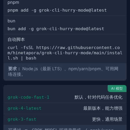
pnpm
pnpm add -g grok-cli-hurry-mode@latest
bun
bun add -g grok-cli-hurry-mode@latest
自动脚本
curl -fsSL https://raw.githubusercontent.co
m/hinetapora/grok-cli-hurry-mode/main/instal
l.sh | bash
要求：
Node.js（最新 LTS）、npm/yarn/pnpm、可用网
络连接。
AI 模型
grok-code-fast-1
默认，针对代码任务优化
grok-4-latest
最新版本，能力增强
grok-3-fast
更快，通用场景