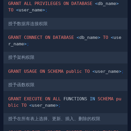
GRANT
ALL
PRIVILEGES
ON
DATABASE
<
db_name
>
TO
<
user_name
>
;
授予数据库连接权限
GRANT
CONNECT
ON
DATABASE
<
db_name
>
TO
<
use
r_name
>
;
授予架构权限
GRANT
USAGE
ON
SCHEMA
public
TO
<
user_name
>
;
授予函数权限
GRANT
EXECUTE
ON
ALL
 FUNCTIONS 
IN
SCHEMA
pu
blic
TO
<
user_name
>
;
授予在所有表上选择、更新、插入、删除的权限