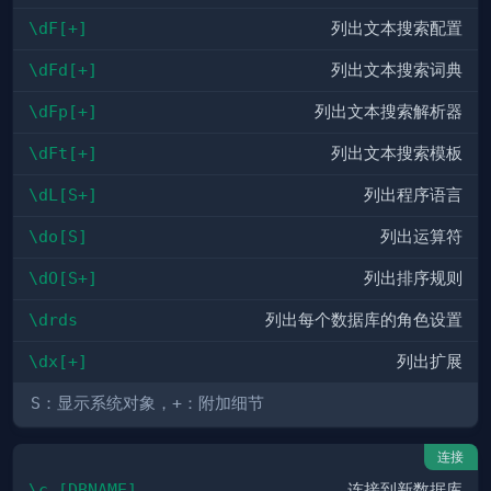
\dF[+]
列出文本搜索配置
\dFd[+]
列出文本搜索词典
\dFp[+]
列出文本搜索解析器
\dFt[+]
列出文本搜索模板
\dL[S+]
列出程序语言
\do[S]
列出运算符
\dO[S+]
列出排序规则
\drds
列出每个数据库的角色设置
\dx[+]
列出扩展
S
：显示系统对象，
+
：附加细节
连接
\c [DBNAME]
连接到新数据库