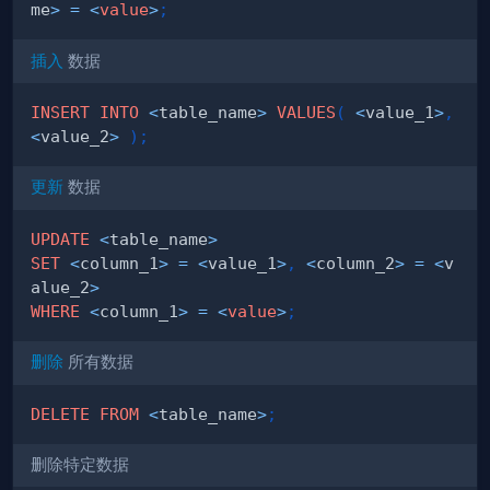
me
>
=
<
value
>
;
插入
数据
INSERT
INTO
<
table_name
>
VALUES
(
<
value_1
>
,
<
value_2
>
)
;
更新
数据
UPDATE
<
table_name
>
SET
<
column_1
>
=
<
value_1
>
,
<
column_2
>
=
<
v
alue_2
>
WHERE
<
column_1
>
=
<
value
>
;
删除
所有数据
DELETE
FROM
<
table_name
>
;
删除特定数据