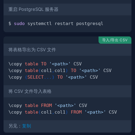
重启 PostgreSQL 服务器
$ 
sudo
导入/导出 CSV
将表格导出为 CSV 文件
\copy 
table
TO
'<path>'
\copy 
table
(
col1
,
col1
)
TO
'<path>'
\copy 
(
SELECT
.
.
.
)
TO
'<path>'
将 CSV 文件导入表格
\copy 
table
FROM
'<path>'
\copy 
table
(
col1
,
col1
)
FROM
'<path>'
另见：
复制