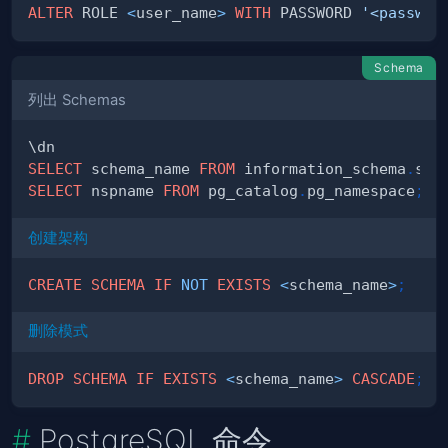
ALTER
 ROLE 
<
user_name
>
WITH
 PASSWORD 
'<passwor
Schema
列出 Schemas
SELECT
 schema_name 
FROM
 information_schema
.
sch
SELECT
 nspname 
FROM
 pg_catalog
.
pg_namespace
;
创建架构
CREATE
SCHEMA
IF
NOT
EXISTS
<
schema_name
>
;
删除模式
DROP
SCHEMA
IF
EXISTS
<
schema_name
>
CASCADE
;
PostgreSQL 命令