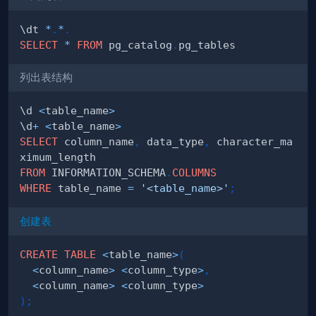
\dt 
*
.
*
.
SELECT
*
FROM
 pg_catalog
.
列出表结构
\d 
<
table_name
>
\d
+
<
table_name
>
SELECT
 column_name
,
 data_type
,
 character_ma
FROM
 INFORMATION_SCHEMA
.
COLUMNS
WHERE
 table_name 
=
'<table_name>'
;
创建表
CREATE
TABLE
<
table_name
>
(
<
column_name
>
<
column_type
>
,
<
column_name
>
<
column_type
>
)
;