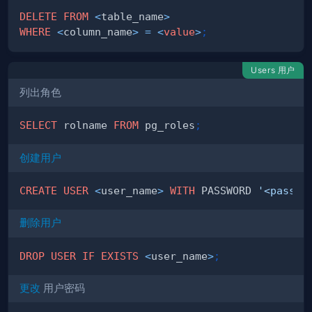
DELETE
FROM
<
table_name
>
WHERE
<
column_name
>
=
<
value
>
;
Users 用户
列出角色
SELECT
 rolname 
FROM
 pg_roles
;
创建用户
CREATE
USER
<
user_name
>
WITH
 PASSWORD 
'<passwo
删除用户
DROP
USER
IF
EXISTS
<
user_name
>
;
更改
用户密码