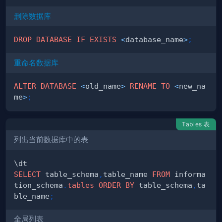
删除数据库
DROP
DATABASE
IF
EXISTS
<
database_name
>
;
重命名数据库
ALTER
DATABASE
<
old_name
>
RENAME
TO
<
new_na
me
>
;
Tables 表
列出当前数据库中的表
SELECT
 table_schema
,
table_name 
FROM
 informa
tion_schema
.
tables
ORDER
BY
 table_schema
,
ta
ble_name
;
全局列表