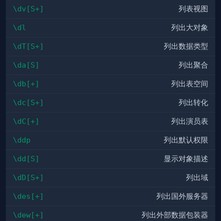
\dv[S+]
列表视图
\dl
列出大对象
\dT[S+]
列出数据类型
\da[S]
列出聚合
\db[+]
列出表空间
\dc[S+]
列出转化
\dC[+]
列出演员表
\ddp
列出默认权限
\dd[S]
显示对象描述
\dD[S+]
列出域
\des[+]
列出国外服务器
\dew[+]
列出外部数据包装器