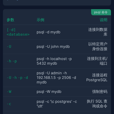
psql 命令
参数
示例
说明
连接到数据
[-d] 
psql -d mydb
<database>
库
以特定用户
-U
psql -U john mydb
身份连接
连接到主机/
psql -h localhost -p
-h
-p
5432 mydb
端口
psql -U admin -h
连接远程
-U
-h
-p
-d
192.168.1.5 -p 2506 -d
PostgreSQL
mydb
-W
psql -W mydb
强制密码
执行 SQL 查
psql -c '\c postgres' -c
-c
'\dt'
询或命令