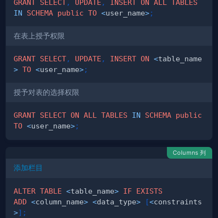
GRANT
SELECT
,
UPDATE
,
INSERT
ON
ALL
TABLES
IN
SCHEMA
public
TO
<
user_name
>
;
在表上授予权限
GRANT
SELECT
,
UPDATE
,
INSERT
ON
<
table_name
>
TO
<
user_name
>
;
授予对表的选择权限
GRANT
SELECT
ON
ALL
TABLES
IN
SCHEMA
public
TO
<
user_name
>
;
Columns 列
添加栏目
ALTER
TABLE
<
table_name
>
IF
EXISTS
ADD
<
column_name
>
<
data_type
>
[
<
constraints
>
]
;