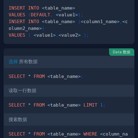
INSERT
INTO
<
table_name
>
VALUES
(
DEFAULT
,
<
value1
>
)
;
INSERT
INTO
<
table_name
>
(
<
column1_name
>
,
<
c
olumn2_name
>
)
VALUES
(
<
value1
>
,
<
value2
>
)
;
Data 数据
选择
所有数据
SELECT
*
FROM
<
table_name
>
;
读取一行数据
SELECT
*
FROM
<
table_name
>
LIMIT
1
;
搜索数据
SELECT
*
FROM
<
table_name
>
WHERE
<
column_na