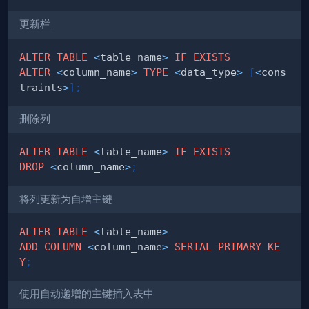
更新栏
ALTER
TABLE
<
table_name
>
IF
EXISTS
ALTER
<
column_name
>
TYPE
<
data_type
>
[
<
cons
traints
>
]
;
删除列
ALTER
TABLE
<
table_name
>
IF
EXISTS
DROP
<
column_name
>
;
将列更新为自增主键
ALTER
TABLE
<
table_name
>
ADD
COLUMN
<
column_name
>
SERIAL
PRIMARY
KE
Y
;
使用自动递增的主键插入表中