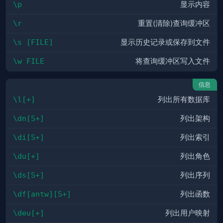
\p
显示内容
\r
重置(清除)查询缓冲区
\s [FILE]
显示历史记录或保存到文件
\w FILE
将查询缓冲区写入文件
信息
\l[+]
列出所有数据库
\dn[S+]
列出架构
\di[S+]
列出索引
\du[+]
列出角色
\ds[S+]
列出序列
\df[antw][S+]
列出函数
\deu[+]
列出用户映射