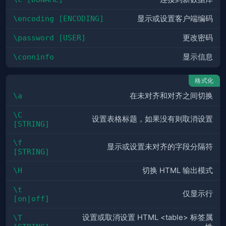
\encoding [ENCODING]
显示或设置客户端编码
\password [USER]
更改密码
\conninfo
显示信息
格式化
\a
在未对齐和对齐之间切换
\C 
设置表格标题，如果没有则取消设置
[STRING]
\f 
显示或设置未对齐的字段分隔符
[STRING]
\H
切换 HTML 输出模式
\t 
仅显示行
[on|off]
设置或取消设置 HTML <table> 标签属
\T 